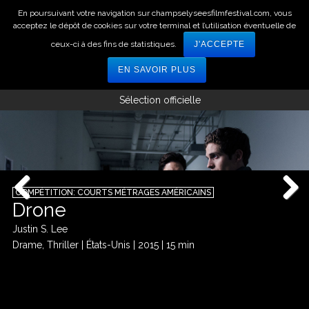
En poursuivant votre navigation sur champselyseesfilmfestival.com, vous
acceptez le dépôt de cookies sur votre terminal et l’utilisation éventuelle de
ceux-ci à des fins de statistiques.
J'ACCEPTE
EN SAVOIR PLUS
Sélection officielle
COMPÉTITION: COURTS MÉTRAGES AMÉRICAINS
Drone
Justin S. Lee
Drame, Thriller
|
États-Unis
|
2015
|
15 min