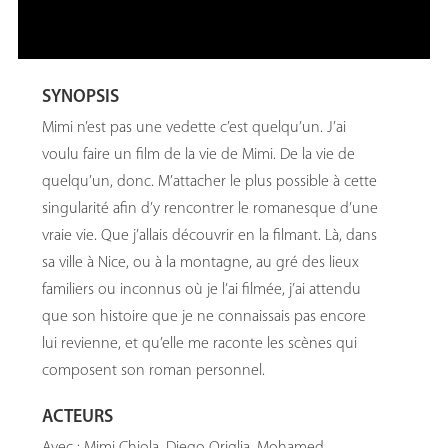
SYNOPSIS
Mimi n’est pas une vedette c’est quelqu’un. J’ai
voulu faire un film de la vie de Mimi. De la vie de
quelqu’un, donc. M’attacher le plus possible à cette
singularité afin d’y rencontrer le romanesque d’une
vraie vie. Que j’allais découvrir en la filmant. Là, dans
sa ville à Nice, ou à la montagne, au gré des lieux
familiers ou inconnus où je l’ai filmée, j’ai attendu
que son histoire que je ne connaissais pas encore
lui revienne, et qu’elle me raconte les scènes qui
composent son roman personnel.
ACTEURS