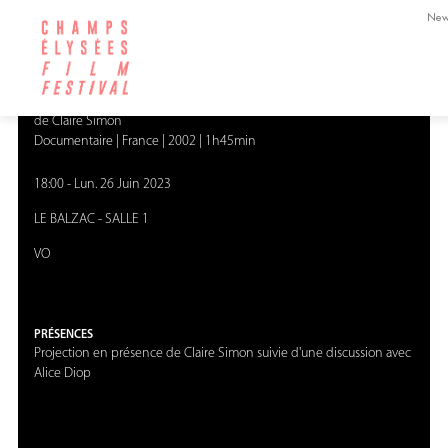
New
GIRL POWER
Mimi
de Claire Simon
Documentaire
|
France
|
2002
|
1h45min
18:00
-
Lun. 26 Juin 2023
LE BALZAC
-
SALLE 1
VO
PRÉSENCES
Projection en présence de Claire Simon suivie d'une discussion avec
Alice Diop