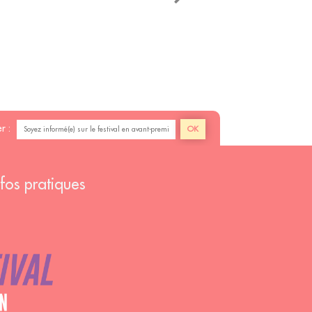
r :
nfos pratiques