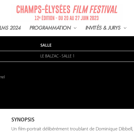
ILMS 2024
PROGRAMMATION
INVITÉS & JURYS
SALLE
LE BALZAC
-
SALLE 1
rel
SYNOPSIS
Un film-portrait délibérément troublant de Dominique Dibbell, l