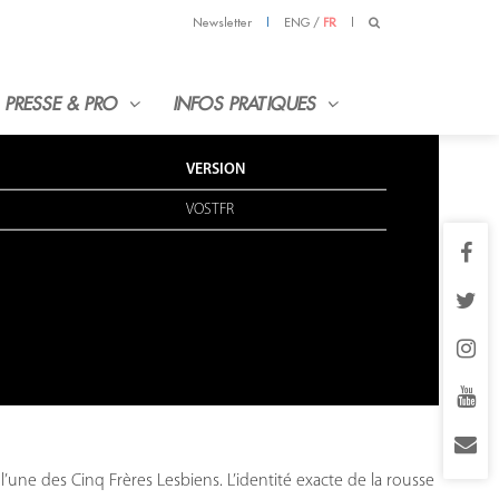
Newsletter
|
ENG
/
FR
|
PRESSE & PRO
INFOS PRATIQUES
VERSION
VOSTFR
’une des Cinq Frères Lesbiens. L’identité exacte de la rousse