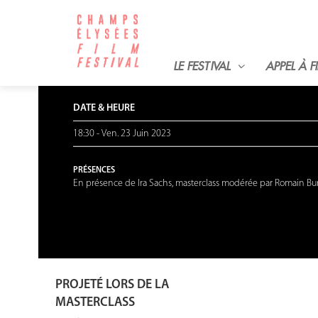
RÉTROSPECTIVE IRA SACHS
Lady
de Ira Sachs
LE FESTIVAL
APPEL À F
Court métrage expérimental
|
États-Unis
|
1994
|
28 min
DATE & HEURE
18:30
-
Ven. 23 Juin 2023
PRÉSENCES
En présence de Ira Sachs, masterclass modérée par Romain Bur
PROJETÉ LORS DE LA
MASTERCLASS