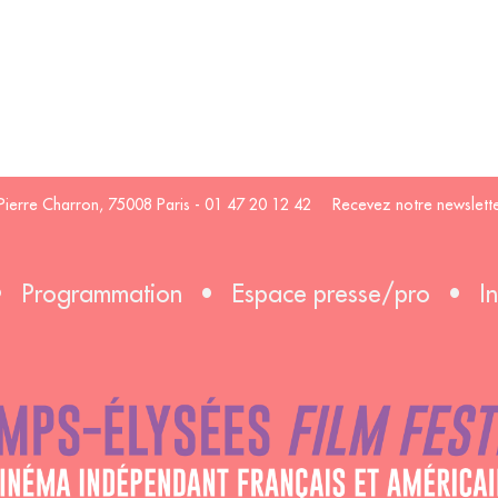
Pierre Charron, 75008 Paris - 01 47 20 12 42
Recevez notre newslette
•
Programmation
•
Espace presse/pro
•
I