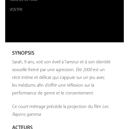
VOSTFR
SYNOPSIS
Sarah, 9 ans, voit son éveil à l’amour et à son identité
sexuelle freiné par une agression.
Été 2000
est un
récit intime et délicat qui s’appuie sur un jeu avec
les médiums afin d’offrir une réflexion sur la
performance de genre et le consentement.
Ce court-métrage précède la projection du film
Les
Rayons gamma
ACTEURS