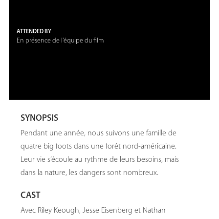
ATTENDED BY
En présence de l'équipe du film
SYNOPSIS
Pendant une année, nous suivons une famille de
quatre big foots dans une forêt nord-américaine.
Leur vie s’écoule au rythme de leurs besoins, mais
dans la nature, les dangers sont nombreux.
CAST
Avec Riley Keough, Jesse Eisenberg et Nathan