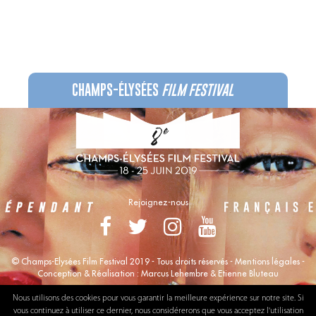
CHAMPS-ÉLYSÉES
FILM FESTIVAL
60 rue Pierre Charron, 75008 Paris - 01 47 20 12 42
Recevez notre newsletter :
Rejoignez-nous
© Champs-Elysées Film Festival 2019 - Tous droits réservés -
Mentions légales
-
Conception & Réalisation :
Marcus Lehembre
&
Etienne Bluteau
Nous utilisons des cookies pour vous garantir la meilleure expérience sur notre site. Si
vous continuez à utiliser ce dernier, nous considérerons que vous acceptez l'utilisation