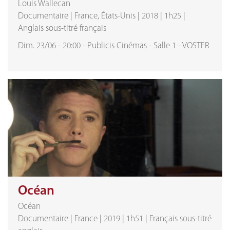
Louis Wallecan
Documentaire
|
France, États-Unis
|
2018
|
1h25
|
Anglais sous-titré français
Dim. 23/06
-
20:00
-
Publicis Cinémas
-
Salle 1
-
VOSTFR
Océan
Océan
Documentaire
|
France
|
2019
|
1h51
|
Français sous-titré