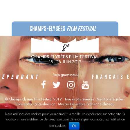
CHAMPS-ÉLYSÉES
FILM FESTIVAL
60 rue Pierre Charron, 75008 Paris - 01 47 20 12 42
Recevez notre newsletter :
Rejoignez-nous
© Champs-Elysées Film Festival 2019 - Tous droits réservés -
Mentions légales
-
Conception & Réalisation :
Marcus Lehembre
&
Etienne Bluteau
Nous utilisons des cookies pour vous garantir la meilleure expérience sur notre site. Si
vous continuez à utiliser ce dernier, nous considérerons que vous acceptez l'utilisation
Ok
des cookies.