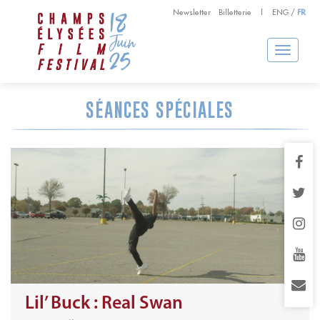
Newsletter
Billetterie
|
ENG
/
FR
Toggle
navigation
SÉANCES SPÉCIALES
Lil’ Buck : Real Swan