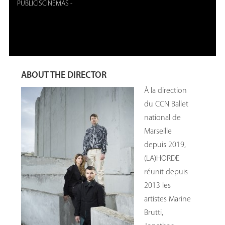
PUBLICISCINÉMAS
-
ABOUT THE DIRECTOR
À la direction
du CCN Ballet
national de
Marseille
depuis 2019,
(LA)HORDE
réunit depuis
2013 les
artistes Marine
Brutti,