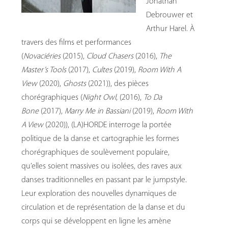
Jonathan
Debrouwer et
Arthur Harel. À
travers des films et performances
(
Novaciéries
(2015),
Cloud Chasers
(2016),
The
Master’s Tools
(2017),
Cultes
(2019),
Room With A
View
(2020),
Ghosts
(2021)), des pièces
chorégraphiques (
Night Owl
, (2016),
To Da
Bone
(2017),
Marry Me in Bassiani
(2019),
Room With
A View
(2020)), (LA)HORDE interroge la portée
politique de la danse et cartographie les formes
chorégraphiques de soulèvement populaire,
qu’elles soient massives ou isolées, des raves aux
danses traditionnelles en passant par le jumpstyle.
Leur exploration des nouvelles dynamiques de
circulation et de représentation de la danse et du
corps qui se développent en ligne les amène