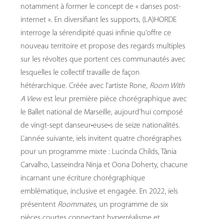
notamment à former le concept de « danses post-
internet ». En diversifiant les supports, (LA)HORDE
interroge la sérendipité quasi infinie qu’offre ce
nouveau territoire et propose des regards multiples
sur les révoltes que portent ces communautés avec
lesquelles le collectif travaille de façon
hétérarchique. Créée avec l’artiste Rone,
Room With
A View
est leur première pièce chorégraphique avec
le Ballet national de Marseille, aujourd’hui composé
de vingt-sept danseur•euse•s de seize nationalités.
L’année suivante, iels invitent quatre chorégraphes
pour un programme mixte : Lucinda Childs, Tânia
Carvalho, Lasseindra Ninja et Oona Doherty, chacune
incarnant une écriture chorégraphique
emblématique, inclusive et engagée. En 2022, iels
présentent
Roommates
, un programme de six
pièces courtes connectant hyperréalisme et