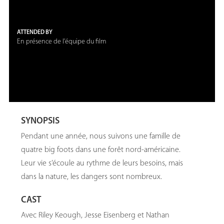
ATTENDED BY
En présence de l'équipe du film
SYNOPSIS
Pendant une année, nous suivons une famille de
quatre big foots dans une forêt nord-américaine.
Leur vie s’écoule au rythme de leurs besoins, mais
dans la nature, les dangers sont nombreux.
CAST
Avec Riley Keough, Jesse Eisenberg et Nathan