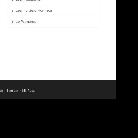
Les Invités d’Honneur
Le Palmarès
ion :
Izecom
-
EffiApps