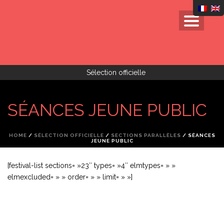
Sélection officielle
SÉANCES JEUNE PUBLIC
HOME
/
SÉLECTION OFFICIELLE
/
SECTIONS PARALLÈLES
/ SÉANCES
JEUNE PUBLIC
[festival-list sections= »23″ types= »4″ elmtypes= » »
elmexcluded= » » order= » » limit= » »]