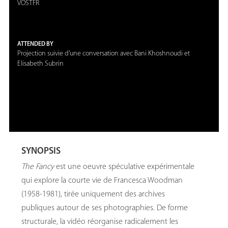
VOSTFR
ATTENDED BY
Projection suivie d’une conversation avec Bani Khoshnoudi et
Elisabeth Subrin
SYNOPSIS
The Fancy
est une oeuvre spéculative expérimentale
qui explore la courte vie de Francesca Woodman
(1958-1981), tirée uniquement des archives
publiques autour de ses photographies. De forme
structurale, la vidéo réorganise radicalement les