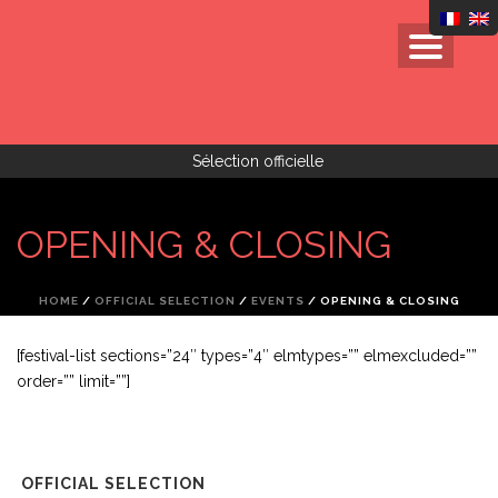
Sélection officielle
OPENING & CLOSING
HOME
/
OFFICIAL SELECTION
/
EVENTS
/ OPENING & CLOSING
[festival-list sections=”24″ types=”4″ elmtypes=”” elmexcluded=””
order=”” limit=””]
OFFICIAL SELECTION