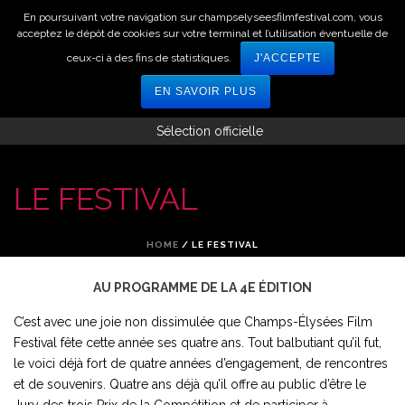
En poursuivant votre navigation sur champselyseesfilmfestival.com, vous
acceptez le dépôt de cookies sur votre terminal et l’utilisation éventuelle de
ceux-ci à des fins de statistiques.
J'ACCEPTE
EN SAVOIR PLUS
Sélection officielle
LE FESTIVAL
HOME
/ LE FESTIVAL
AU PROGRAMME DE LA 4E ÉDITION
C’est avec une joie non dissimulée que Champs-Élysées Film
Festival fête cette année ses quatre ans. Tout balbutiant qu’il fut,
le voici déjà fort de quatre années d’engagement, de rencontres
et de souvenirs. Quatre ans déjà qu’il offre au public d’être le