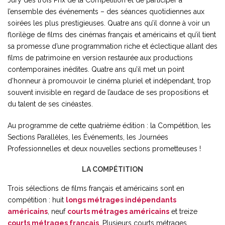
Jury des trois Prix de la Compétition et de participer à
l’ensemble des événements – des séances quotidiennes aux
soirées les plus prestigieuses. Quatre ans qu’il donne à voir un
florilège de films des cinémas français et américains et qu’il tient
sa promesse d’une programmation riche et éclectique allant des
films de patrimoine en version restaurée aux productions
contemporaines inédites. Quatre ans qu’il met un point
d’honneur à promouvoir le cinéma pluriel et indépendant, trop
souvent invisible en regard de l’audace de ses propositions et
du talent de ses cinéastes.
Au programme de cette quatrième édition : la Compétition, les
Sections Parallèles, les Événements, les Journées
Professionnelles et deux nouvelles sections prometteuses !
LA COMPÉTITION
Trois sélections de films français et américains sont en
compétition : huit
longs métrages indépendants
américains
, neuf
courts métrages américains
et treize
courts métrages français
. Plusieurs courts métrages