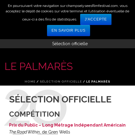
En poursuivant votre navigation sur champselyseesfilmfestival.com, vous
acceptez le dépôt de cookies sur votre terminal et l’utilisation éventuelle de
ceux-ci à des fins de statistiques.
J'ACCEPTE
EN SAVOIR PLUS
Sélection officielle
LE PALMARÈS
HOME
/
SÉLECTION OFFICIELLE
/ LE PALMARÈS
SÉLECTION OFFICIELLE
COMPÉTITION
Prix du Public – Long Métrage Indépendant Américain
The Road Within
, de Gren Wells