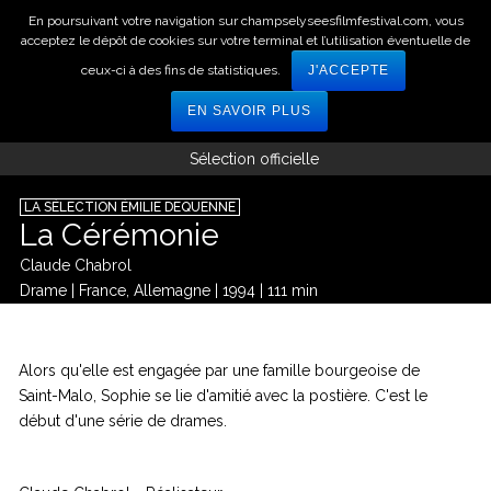
En poursuivant votre navigation sur champselyseesfilmfestival.com, vous
acceptez le dépôt de cookies sur votre terminal et l’utilisation éventuelle de
ceux-ci à des fins de statistiques.
J'ACCEPTE
EN SAVOIR PLUS
Sélection officielle
LA SÉLECTION ÉMILIE DEQUENNE
© Jérémie Nassif
La Cérémonie
Claude Chabrol
Drame
|
France, Allemagne
|
1994
|
111 min
SYNOPSIS
Alors qu'elle est engagée par une famille bourgeoise de
Saint-Malo, Sophie se lie d'amitié avec la postière. C'est le
début d'une série de drames.
CRÉDITS