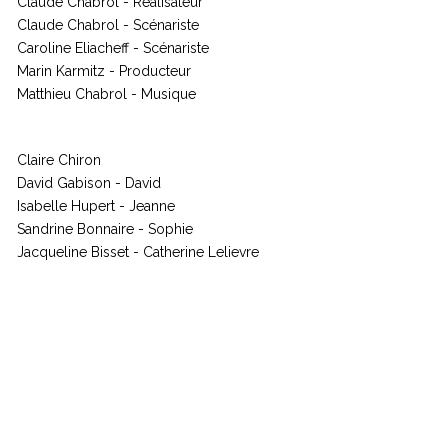
Claude Chabrol - Réalisateur
Claude Chabrol - Scénariste
Caroline Eliacheff - Scénariste
Marin Karmitz - Producteur
Matthieu Chabrol - Musique
ACTEURS
Claire Chiron
David Gabison - David
Isabelle Hupert - Jeanne
Sandrine Bonnaire - Sophie
Jacqueline Bisset - Catherine Lelievre
INFOS FILM
Année : 1994
Pays : France, Allemagne
Durée : 111 min
Langue : Français
Couleur : Couleur