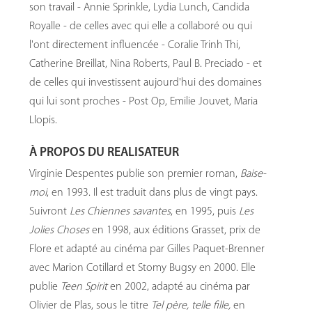
son travail - Annie Sprinkle, Lydia Lunch, Candida
Royalle - de celles avec qui elle a collaboré ou qui
l'ont directement influencée - Coralie Trinh Thi,
Catherine Breillat, Nina Roberts, Paul B. Preciado - et
de celles qui investissent aujourd'hui des domaines
qui lui sont proches - Post Op, Emilie Jouvet, Maria
Llopis.
À PROPOS DU REALISATEUR
Virginie Despentes publie son premier roman,
Baise-
moi
, en 1993. Il est traduit dans plus de vingt pays.
Suivront
Les Chiennes savantes
, en 1995, puis
Les
Jolies Choses
en 1998, aux éditions Grasset, prix de
Flore et adapté au cinéma par Gilles Paquet-Brenner
avec Marion Cotillard et Stomy Bugsy en 2000. Elle
publie
Teen Spirit
en 2002, adapté au cinéma par
Olivier de Plas, sous le titre
Tel père, telle fille,
en