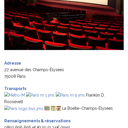
Adresse
27, avenue des Champs-Élysées
75008 Paris
Transports
Franklin D.
Roosevelt
Bb
32
73
La Boétie–Champs-Élysées
Renseignements & réservations
0892 696 696 et #120 (0,34€/min)