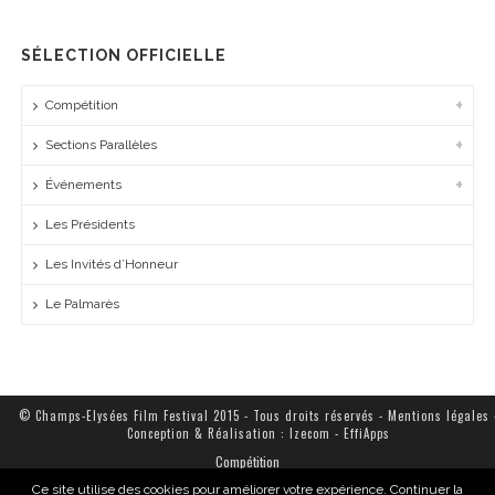
SÉLECTION OFFICIELLE
Compétition
Sections Parallèles
Événements
Les Présidents
Les Invités d’Honneur
Le Palmarès
© Champs-Elysées Film Festival 2015 - Tous droits réservés -
Mentions légales
Conception & Réalisation :
Izecom
-
EffiApps
Compétition
Sections Parallèles
Ce site utilise des cookies pour améliorer votre expérience. Continuer la