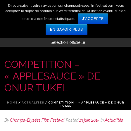
En poursuivant votre navigation sur champselyseesfilmfestival.com, vous
acceptez le dépôt de cookies sur votre terminal et l’utilisation éventuelle de
ceux-ci à des fins de statistiques.
J'ACCEPTE
EN SAVOIR PLUS
Sélection officielle
COMPETITION –
« APPLESAUCE » DE
ONUR TUKEL
HOME
/
ACTUALITÉS
/ COMPETITION – « APPLESAUCE » DE ONUR
TUKEL
By
Champs-Élysées Film Festival
Posted
13 juin 2015
In
Actualités