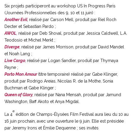
Six projets participeront au workshop US In Progress Paris
(Journées Professionnelles des 9, 10 et 11 juin) :
Another Evil
,
réalisé par Carson Mell, produit par Riel Roch
Decter et Sebastian Pardo ;
AWOL
,
réalisé par Deb Shoval, produit par Jessica Caldwell, L.A.
Teodosio et Michel Merkt ;
Diverge
,
réalisé par James Morrison, produit par David Mandel
et Noah Lang ;
Live Cargo
,
réalisé par Logan Sandler, produit par Thymaya
Payne ;
Porto Mon Amour
(titre temporaire) réalisé par Gabe Klinger,
produit par Rodrigo Areias, Nicolas R. de la Mothe, Sonia
Buchman et Gabe Klinger ;
Queen of Glory
,
réalisé par Nana Mensah, produit par Jamund
Washington, Baff Akoto et Anya Migdal.
e
La 4
édition de Champs-Élysées Film Festival aura lieu du 10 au
16 juin prochain, avec une ouverture le 9 juin. Elle est présidée
par Jeremy Irons et Émilie Dequenne ; ses invités