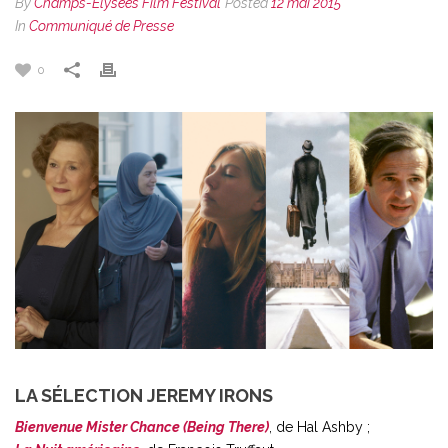
By
Champs-Élysées Film Festival
Posted
12 mai 2015
In
Communiqué de Presse
0
LA SÉLECTION JEREMY IRONS
Bienvenue Mister Chance (Being There)
, de Hal Ashby ;