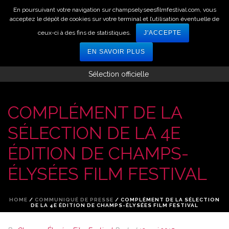
En poursuivant votre navigation sur champselyseesfilmfestival.com, vous
acceptez le dépôt de cookies sur votre terminal et l’utilisation éventuelle de
ceux-ci à des fins de statistiques.
J'ACCEPTE
EN SAVOIR PLUS
Sélection officielle
COMPLÉMENT DE LA
SÉLECTION DE LA 4E
ÉDITION DE CHAMPS-
ÉLYSÉES FILM FESTIVAL
HOME
/
COMMUNIQUÉ DE PRESSE
/ COMPLÉMENT DE LA SÉLECTION
DE LA 4E ÉDITION DE CHAMPS-ÉLYSÉES FILM FESTIVAL