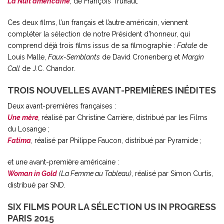
La Nuit américaine
, de François Truffaut.
Ces deux films, l’un français et l’autre américain, viennent
compléter la sélection de notre Président d’honneur, qui
comprend déjà trois films issus de sa filmographie :
Fatale
de
Louis Malle,
Faux-Semblants
de David Cronenberg et
Margin
Call
de J.C. Chandor.
TROIS NOUVELLES AVANT-PREMIÈRES INÉDITES
Deux avant-premières françaises :
Une mère
,
réalisé par Christine Carrière, distribué par les Films
du Losange ;
Fatima
,
réalisé par Philippe Faucon, distribué par Pyramide ;
et une avant-première américaine :
Woman in Gold
(La Femme au Tableau)
, réalisé par Simon Curtis,
distribué par SND.
SIX FILMS POUR LA SÉLECTION US IN PROGRESS
PARIS 2015