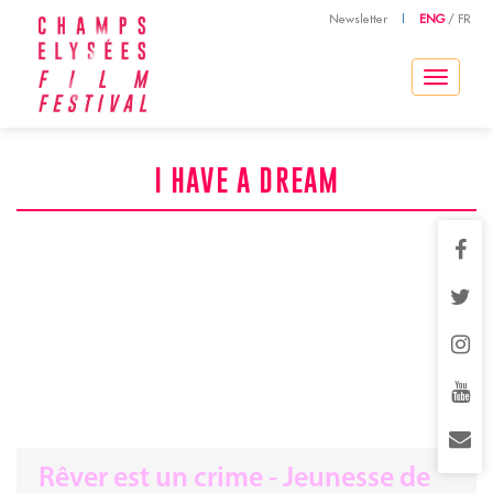
Newsletter
|
ENG
/
FR
Toggle
navigation
I HAVE A DREAM
Rêver est un crime - Jeunesse de