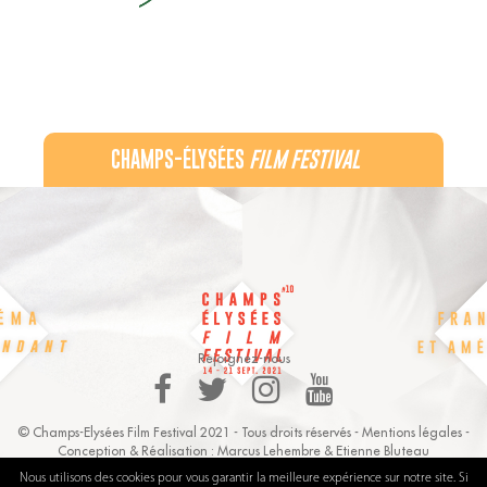
CHAMPS-ÉLYSÉES
FILM FESTIVAL
60 rue Pierre Charron, 75008 Paris - 06 32 44 21 22
Recevez notre newsletter :
Rejoignez-nous
© Champs-Elysées Film Festival 2021 - Tous droits réservés -
Mentions légales
-
Conception & Réalisation :
Marcus Lehembre
&
Etienne Bluteau
Nous utilisons des cookies pour vous garantir la meilleure expérience sur notre site. Si