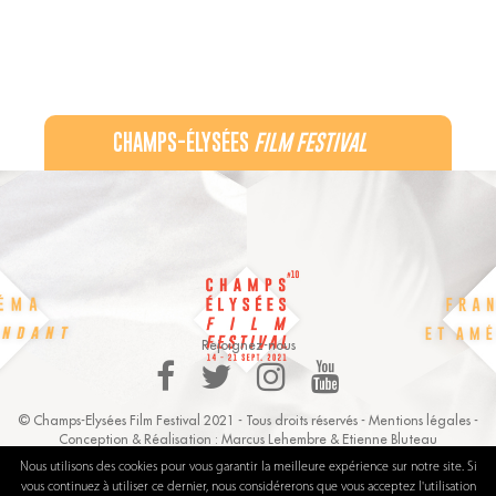
CHAMPS-ÉLYSÉES
FILM FESTIVAL
60 rue Pierre Charron, 75008 Paris - 06 32 44 21 22
Recevez notre newsletter :
Rejoignez-nous
© Champs-Elysées Film Festival 2021 - Tous droits réservés -
Mentions légales
-
Conception & Réalisation :
Marcus Lehembre
&
Etienne Bluteau
Nous utilisons des cookies pour vous garantir la meilleure expérience sur notre site. Si
vous continuez à utiliser ce dernier, nous considérerons que vous acceptez l'utilisation