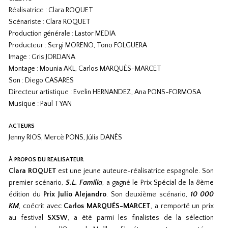
Réalisatrice : Clara ROQUET
Scénariste : Clara ROQUET
Production générale : Lastor MEDIA
Producteur : Sergi MORENO, Tono FOLGUERA
Image : Gris JORDANA
Montage : Mounia AKL, Carlos MARQUÉS-MARCET
Son : Diego CASARES
Directeur artistique : Evelin HERNANDEZ, Ana PONS-FORMOSA
Musique : Paul TYAN
ACTEURS
Jenny RIOS, Mercè PONS, Júlia DANÉS
À PROPOS DU REALISATEUR
Clara ROQUET
est une jeune auteure-réalisatrice espagnole. Son
premier scénario,
S.L. Familia
, a gagné le Prix Spécial de la 8ème
édition du
Prix Julio Alejandro
. Son deuxième scénario,
10 000
KM
, coécrit avec
Carlos MARQUÉS-MARCET
, a remporté un prix
au festival
SXSW
, a été parmi les finalistes de la sélection