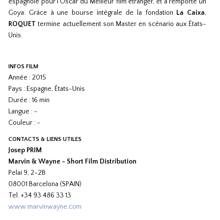
espagnole pour l'Oscar du Meilleur film étranger, et a remporté un
Goya. Grâce à une bourse intégrale de la fondation
La Caixa
,
ROQUET
termine actuellement son Master en scénario aux États-
Unis.
INFOS FILM
Année : 2015
Pays : Espagne, États-Unis
Durée : 16 min
Langue : -
Couleur : -
CONTACTS & LIENS UTILES
Josep PRIM
Marvin & Wayne - Short Film Distribution
Pelai 9, 2-2B
08001 Barcelona (SPAIN)
Tel. +34 93 486 33 13
www.marvinwayne.com