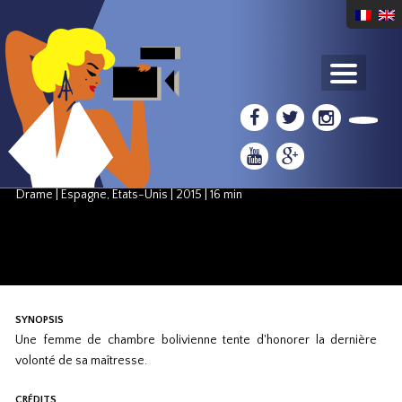
COMPÉTITION : COURTS MÉTRAGES AMÉRICAINS
El Adiós
Clara ROQUET
Drame
|
Espagne, États-Unis
|
2015
|
16 min
SYNOPSIS
Une femme de chambre bolivienne tente d'honorer la dernière
volonté de sa maîtresse.
CRÉDITS