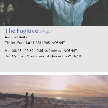
The Fugitive
Le Fugitif
Andrew DAVIS
Thriller
|
États-Unis
|
1993
|
2h15
|
VOEN/FR
Mer. 08/06
-
20:30
-
Publicis Cinémas
-
VOEN/FR
Dim. 12/06
-
18:15
-
Gaumont Ambassade
-
VOEN/FR