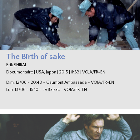
The Birth of sake
Erik SHIRAI
Documentaire
|
USA, Japon
|
2015
|
1h33
|
VOJA/FR-EN
Dim. 12/06
-
20:40
-
Gaumont Ambassade
-
VOJA/FR-EN
Lun. 13/06
-
15:10
-
Le Balzac
-
VOJA/FR-EN