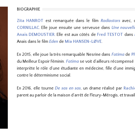
BIOGRAPHIE
Zita HANROT
est remarquée dans le film
Radiostars
avec, d
CORNILLAC
. Elle joue ensuite une serveuse dans
Une nouvell
Anaïs DEMOUSTIER
. Elle est aux côtés de
Fred TESTOT
dans
Anaïs dans le film
Eden
de
Mia HANSEN-LØVE
.
En 2015, elle joue la très remarquable Nesrine dans
Fatima
de
P
du Meilleur Espoir Féminin.
Fatima
se voit d’ailleurs récompensé d
interprète le rôle d’une étudiante en médecine, fille d’une immig
contre le déterminisme social.
En 2016, elle tourne
De sas en sas
, un drame réalisé par
Rachi
parent au parloir de la maison d’arrêt de Fleury-Mérogis, et travail