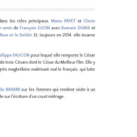
ans les rôles principaux,
Manu PAYET
et
Clovis
e amie
de
François OZON
avec
Romain DURIS
et
Rose et le Soldat
. Et, toujours en 2014, elle incarne
hilippe FAUCON
pour lequel elle remporte le César
e trois Césars dont le César du Meilleur Film. Elle y
rée maghrébine maîtrisant mal le français, qui lutte
da BRAKNI
sur les femmes qui rendent visite à un
le sur l’écriture d’un court métrage.