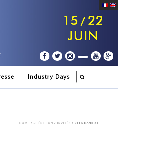
resse
Industry Days
HOME
/
5E ÉDITION
/
INVITÉS
/ ZITA HANROT