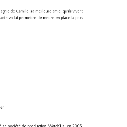
agnie de Camille, sa meilleure amie, qu'ils vivent
dante va lui permettre de mettre en place la plus
ser
réé sa société de production, Watch’Us, en 2005.