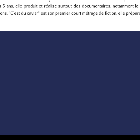
 5 ans, elle produit et réalise surtout des documentaires, notamment le 
ions. "C’est du caviar" est son premier court métrage de fiction, elle prép