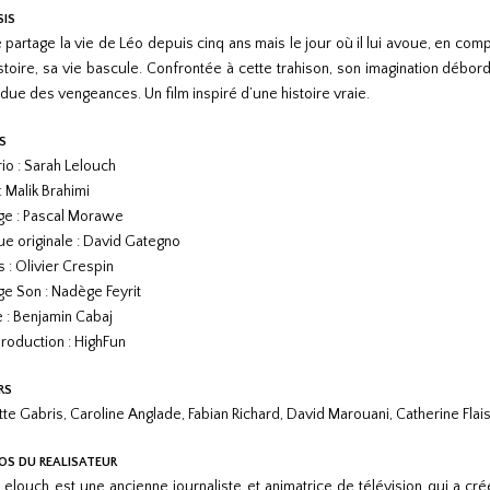
SIS
e partage la vie de Léo depuis cinq ans mais le jour où il lui avoue, en comp
stoire, sa vie bascule. Confrontée à cette trahison, son imagination débor
ndue des vengeances. Un film inspiré d’une histoire vraie.
S
io : Sarah Lelouch
: Malik Brahimi
e : Pascal Morawe
e originale : David Gategno
 : Olivier Crespin
e Son : Nadège Feyrit
 : Benjamin Cabaj
roduction : HighFun
RS
tte Gabris, Caroline Anglade, Fabian Richard, David Marouani, Catherine Flai
OS DU REALISATEUR
Lelouch est une ancienne journaliste et animatrice de télévision qui a c