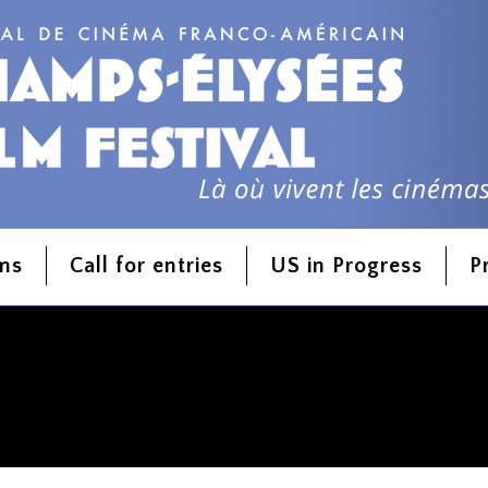
lms
Call for entries
US in Progress
P