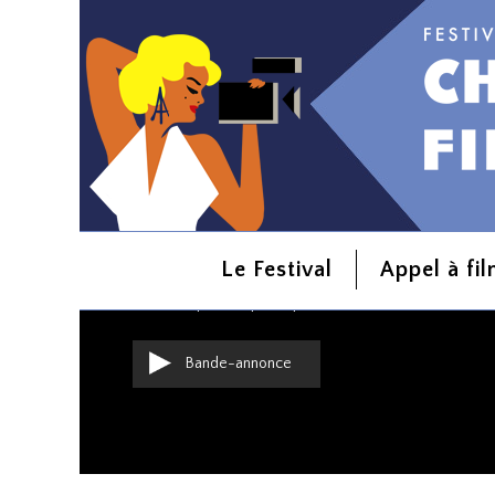
COMPÉTITION : COURTS MÉTRAGES FRANÇAIS
C'est Du Caviar
Le Festival
Appel à fi
Sarah Lelouch
Comédie
|
France
|
2015
|
15 min
Bande-annonce