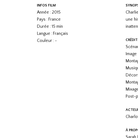
INFOS FILM
SYNOP
Année : 2015
Charli
Pays : France
une hi
Durée : 15 min
inatte
Langue : Français
CRÉDIT
Couleur : -
Scénar
Image 
Montag
Musiqu
Décors
Montag
Mixage
Post-p
ACTEU
Charlo
À PROP
Sarah 