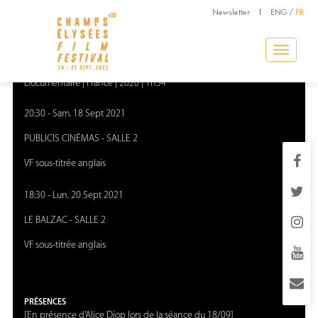
Newsletter
|
ENG
/
FR
COMPÉTITION - LONGS-MÉTRAGES INDÉPENDANTS FRANÇAIS
Nous
Toggle
navigation
Alice Diop
Documentaire
|
France
|
2020
|
1h54
20:30
-
Sam. 18 Sept 2021
PUBLICIS CINÉMAS
-
SALLE 2
VF sous-titrée anglais
18:30
-
Lun. 20 Sept 2021
LE BALZAC
-
SALLE 2
VF sous-titrée anglais
PRÉSENCES
[En présence d'Alice Diop lors de la séance du 18/09]