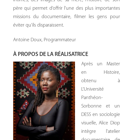
intimes, des images de sa mère, l’histoire de son
père qui permet d’offrir l’une des plus importantes
missions du documentaire, filmer les gens pour
éviter qu’ils disparaissent.
Antoine Doux, Programmateur
À PROPOS DE LA RÉALISATRICE
Après un Master
en Histoire,
obtenu à
L'Université
Panthéon-
Sorbonne et un
DESS en sociologie
visuelle, Alice Diop
intègre l'atelier