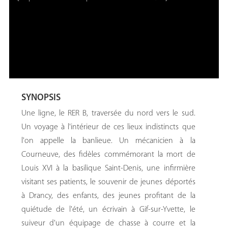
SYNOPSIS
Une ligne, le RER B, traversée du nord vers le sud.
Un voyage à l'intérieur de ces lieux indistincts que
l'on appelle la banlieue. Un mécanicien à la
Courneuve, des fidèles commémorant la mort de
Louis XVI à la basilique Saint-Denis, une infirmière
visitant ses patients, le souvenir de jeunes déportés
à Drancy, des enfants, des jeunes profitant de la
quiétude de l'été, un écrivain à Gif-sur-Yvette, le
suiveur d'un équipage de chasse à courre et la