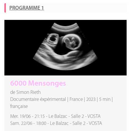
PROGRAMME 1
6000 Mensonges
de Simon Rieth
Documentaire éxpérimental
|
France
|
2023
|
5 min
|
française
Mer. 19/06
-
21:15
-
Le Balzac
-
Salle 2
-
VOSTA
Sam. 22/06
-
18:00
-
Le Balzac
-
Salle 2
-
VOSTA