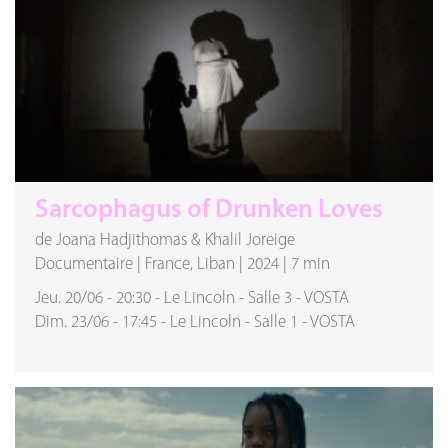
Sarcophagus of Drunken Loves
de Joana Hadjithomas & Khalil Joreige
Documentaire
|
France, Liban
|
2024
|
7 min
Jeu. 20/06
-
20:30
-
Le Lincoln
-
Salle 3
-
VOSTA
Dim. 23/06
-
17:45
-
Le Lincoln
-
Salle 1
-
VOSTA