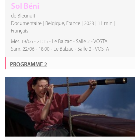
Sol Béni
de Bleunuit
Documentaire
|
Belgique, France
|
2023
|
11 min
|
Français
Mer. 19/06
-
21:15
-
Le Balzac
-
Salle 2
-
VOSTA
Sam. 22/06
-
18:00
-
Le Balzac
-
Salle 2
-
VOSTA
PROGRAMME 2