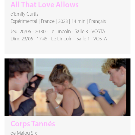
All That Love Allows
d'Emily Curtis
Expérimental
|
France
|
2023
|
14 min
|
Français
Jeu. 20/06
-
20:30
-
Le Lincoln
-
Salle 3
-
VOSTA
Dim. 23/06
-
17:45
-
Le Lincoln
-
Salle 1
-
VOSTA
Corps Tannés
de Malou Six