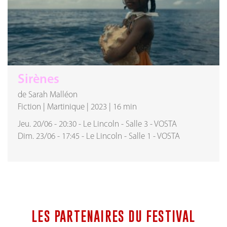
Sirènes
de Sarah Malléon
Fiction
|
Martinique
|
2023
|
16 min
Jeu. 20/06
-
20:30
-
Le Lincoln
-
Salle 3
-
VOSTA
Dim. 23/06
-
17:45
-
Le Lincoln
-
Salle 1
-
VOSTA
LES PARTENAIRES DU FESTIVAL