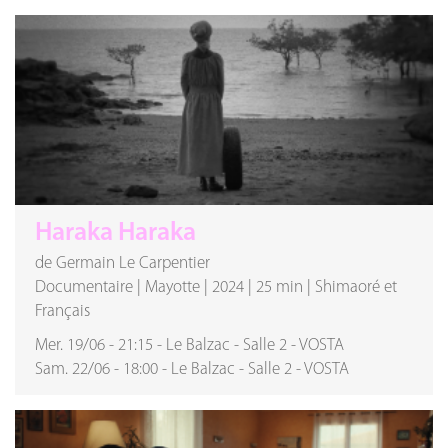
Haraka Haraka
de Germain Le Carpentier
Documentaire
|
Mayotte
|
2024
|
25 min
|
Shimaoré et
Français
Mer. 19/06
-
21:15
-
Le Balzac
-
Salle 2
-
VOSTA
Sam. 22/06
-
18:00
-
Le Balzac
-
Salle 2
-
VOSTA