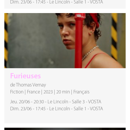
Dim. 23/06
-
17:45
-
Le Lincoln
-
Salle 1
-
VOSTA
Furieuses
de Thomas Vernay
Fiction
|
France
|
2023
|
20 min
|
Français
Jeu. 20/06
-
20:30
-
Le Lincoln
-
Salle 3
-
VOSTA
Dim. 23/06
-
17:45
-
Le Lincoln
-
Salle 1
-
VOSTA