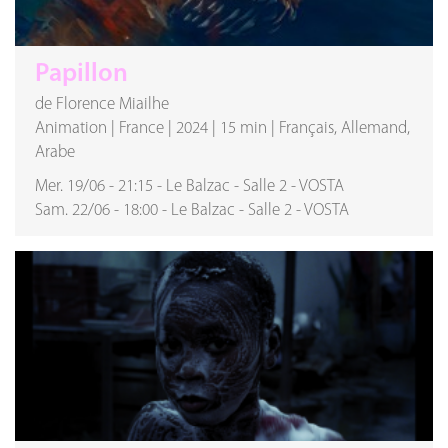
Papillon
de Florence Miailhe
Animation
|
France
|
2024
|
15 min
|
Français, Allemand,
Arabe
Mer. 19/06
-
21:15
-
Le Balzac
-
Salle 2
-
VOSTA
Sam. 22/06
-
18:00
-
Le Balzac
-
Salle 2
-
VOSTA