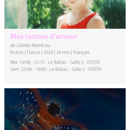
Mes racines d'amour
de Juliette Marrécau
Fiction
|
France
|
2024
|
24 min
|
Français
Mer. 19/06
-
21:15
-
Le Balzac
-
Salle 2
-
VOSTA
Sam. 22/06
-
18:00
-
Le Balzac
-
Salle 2
-
VOSTA