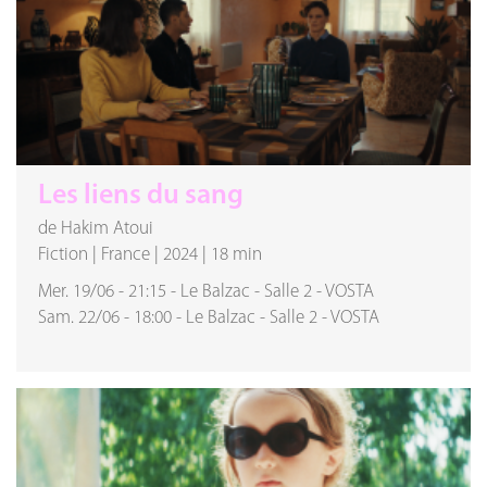
Les liens du sang
de Hakim Atoui
Fiction
|
France
|
2024
|
18 min
Mer. 19/06
-
21:15
-
Le Balzac
-
Salle 2
-
VOSTA
Sam. 22/06
-
18:00
-
Le Balzac
-
Salle 2
-
VOSTA