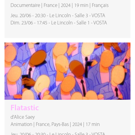
Documentaire
|
France
|
2024
|
19 min
|
Français
Jeu. 20/06
-
20:30
-
Le Lincoln
-
Salle 3
-
VOSTA
Dim. 23/06
-
17:45
-
Le Lincoln
-
Salle 1
-
VOSTA
Flatastic
d'Alice Saey
Animation
|
France, Pays-Bas
|
2024
|
17 min
Jeu. 20/06
-
20:30
-
Le Lincoln
-
Salle 3
-
VOSTA