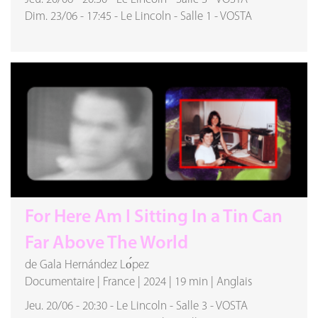
Dim. 23/06
-
17:45
-
Le Lincoln
-
Salle 1
-
VOSTA
For Here Am I Sitting In a Tin Can
Far Above The World
de Gala Hernández Lо́pez
Documentaire
|
France
|
2024
|
19 min
|
Anglais
Jeu. 20/06
-
20:30
-
Le Lincoln
-
Salle 3
-
VOSTA