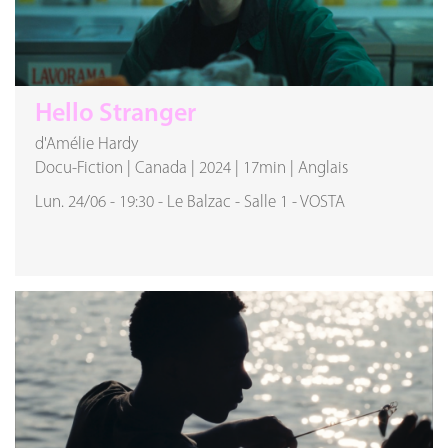
Hello Stranger
d'Amélie Hardy
Docu-Fiction
|
Canada
|
2024
|
17min
|
Anglais
Lun. 24/06
-
19:30
-
Le Balzac
-
Salle 1
-
VOSTA