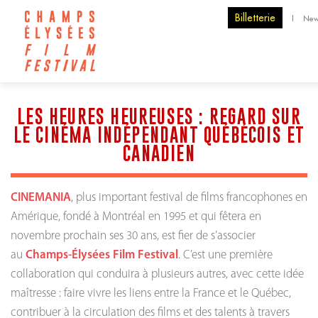
Billetterie
|
New
LES HEURES HEUREUSES : REGARD SUR
LE CINÉMA INDÉPENDANT QUÉBÉCOIS ET
CANADIEN
CINEMANIA
, plus important festival de films francophones en
Amérique, fondé à Montréal en 1995 et qui fêtera en
novembre prochain ses 30 ans, est fier de s’associer
au
Champs-Élysées Film Festival
. C’est une première
collaboration qui conduira à plusieurs autres, avec cette idée
maîtresse : faire vivre les liens entre la France et le Québec,
contribuer à la circulation des films et des talents à travers