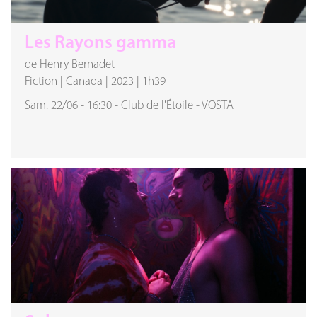
Les Rayons gamma
de Henry Bernadet
Fiction
|
Canada
|
2023
|
1h39
Sam. 22/06
-
16:30
-
Club de l'Étoile
-
VOSTA