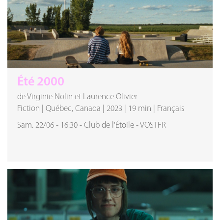
Été 2000
de Virginie Nolin et Laurence Olivier
Fiction
|
Québec, Canada
|
2023
|
19 min
|
Français
Sam. 22/06
-
16:30
-
Club de l'Étoile
-
VOSTFR