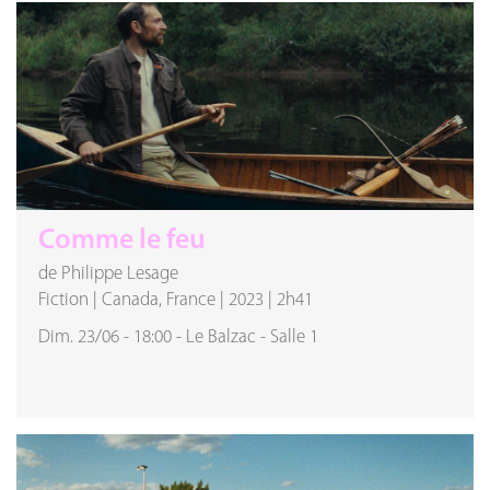
Comme le feu
de Philippe Lesage
Fiction
|
Canada, France
|
2023
|
2h41
Dim. 23/06
-
18:00
-
Le Balzac
-
Salle 1