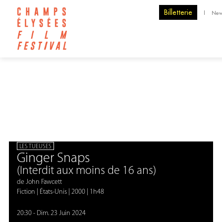
Billetterie
|
New
LES TUEUSES
Ginger Snaps
(Interdit aux moins de 16 ans)
de John Fawcett
Fiction
|
États-Unis
|
2000
|
1h48
20:30
-
Dim. 23 Juin 2024