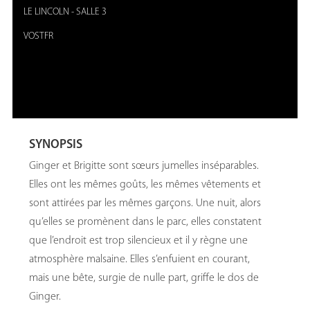
LE LINCOLN
-
SALLE 3
VOSTFR
SYNOPSIS
Ginger et Brigitte sont sœurs jumelles inséparables.
Elles ont les mêmes goûts, les mêmes vêtements et
sont attirées par les mêmes garçons. Une nuit, alors
qu’elles se promènent dans le parc, elles constatent
que l’endroit est trop silencieux et il y règne une
atmosphère malsaine. Elles s’enfuient en courant,
mais une bête, surgie de nulle part, griffe le dos de
Ginger.