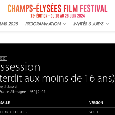
ILMS 2025
PROGRAMMATION
INVITÉS & JURYS
USES
ssession
nterdit aux moins de 16 ans)
ej Żuławski
France, Allemagne
|
1980
|
2h03
SALLE
VERSION
CLUB DE L'ÉTOILE
-
VOSTFR