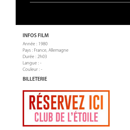
INFOS FILM
Année : 1980
Pays : France, Allemagne
Durée : 2h03
Langue : -
Couleur : -
BILLETERIE