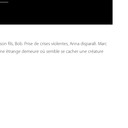
 fils, Bob. Prise de crises violentes, Anna disparaît. Marc
s une étrange demeure où semble se cacher une créature