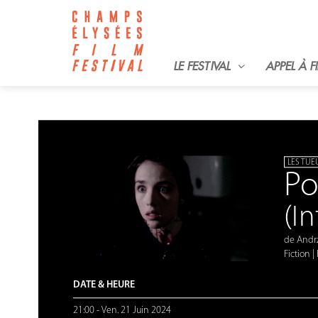
LE FESTIVAL
APPEL À F
LES TUE
Po
(I
de Andrz
Fiction
|
DATE & HEURE
21:00
-
Ven. 21 Juin 2024