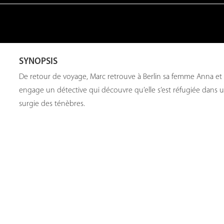
SYNOPSIS
De retour de voyage, Marc retrouve à Berlin sa femme Anna et son
engage un détective qui découvre qu’elle s’est réfugiée dan
surgie des ténèbres.