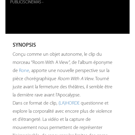
PUBLICISCINÉMAS
-
SYNOPSIS
Conçu comme un objet autonome, le clip du
morceau “Room With A View”, de l’album éponyme
de
Rone
, apporte une nouvelle perspective sur la
pièce chorégraphique
Room With A View
. Tourné
juste avant la fermeture des théâtres, il semble être
la dernière rave avant l’Apocalypse.
Dans ce format de clip,
(LA)HORDE
questionne et
explore la corporalité avec encore plus de violence
et d’étrangeté. La vidéo et la capture de
mouvement nous permettent de représenter