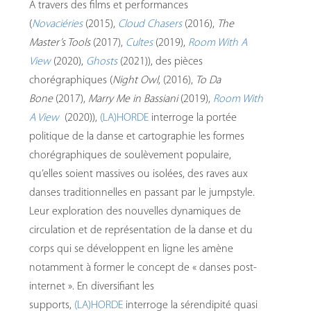
À travers des films et performances
(
Novaciéries
(2015),
Cloud Chasers
(2016),
The
Master’s Tools
(2017),
Cultes
(2019),
Room With A
View
(2020),
Ghosts
(2021)), des pièces
chorégraphiques (
Night Owl
, (2016),
To Da
Bone
(2017),
Marry Me in Bassiani
(2019),
Room With
A View
(2020)),
(LA)HORDE
interroge la portée
politique de la danse et cartographie les formes
chorégraphiques de soulèvement populaire,
qu’elles soient massives ou isolées, des raves aux
danses traditionnelles en passant par le jumpstyle.
Leur exploration des nouvelles dynamiques de
circulation et de représentation de la danse et du
corps qui se développent en ligne les amène
notamment à former le concept de « danses post-
internet ». En diversifiant les
supports,
(LA)HORDE
interroge la sérendipité quasi