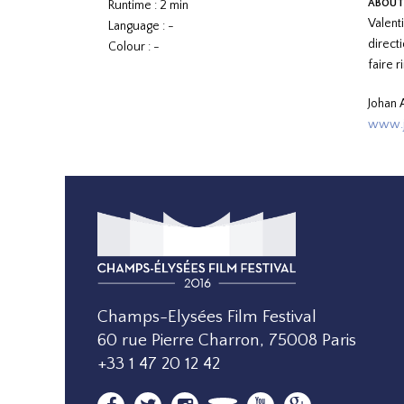
ABOUT
Runtime : 2 min
Valent
Language : -
direct
Colour : -
faire r
Johan 
www.j
Champs-Elysées Film Festival
60 rue Pierre Charron, 75008 Paris
+33 1 47 20 12 42