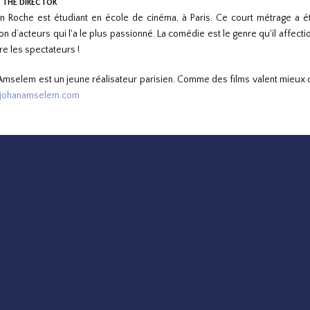
 THE DIRECTOR
in Roche est étudiant en école de cinéma, à Paris. Ce court métrage a é
ion d’acteurs qui l'a le plus passionné. La comédie est le genre qu'il affec
ire les spectateurs !
Amselem est un jeune réalisateur parisien. Comme des films valent mieux que
ohanamselem.com