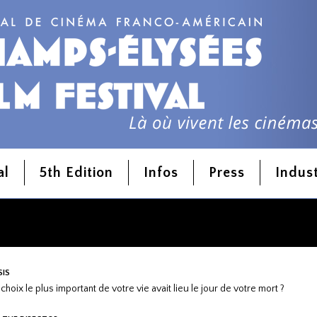
iphoridae
al
5th Edition
Infos
Press
Indus
SIS
e choix le plus important de votre vie avait lieu le jour de votre mort ?