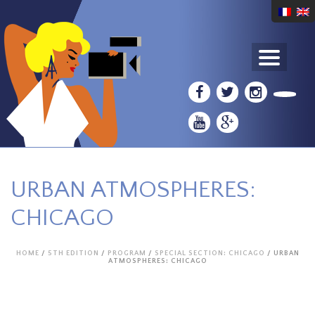
URBAN ATMOSPHERES:
CHICAGO
HOME
/
5TH EDITION
/
PROGRAM
/
SPECIAL SECTION: CHICAGO
/ URBAN
ATMOSPHERES: CHICAGO