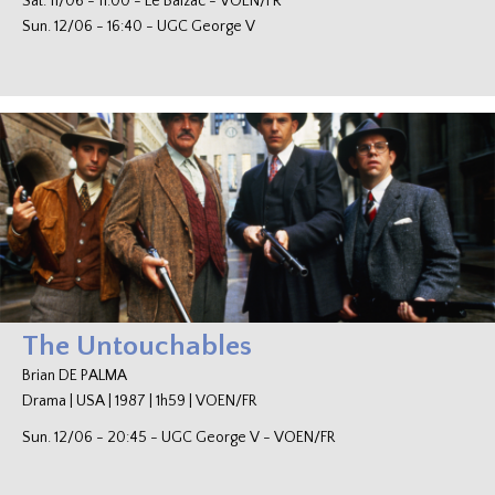
Sat. 11/06
-
11:00
-
Le Balzac
-
VOEN/FR
Sun. 12/06
-
16:40
-
UGC George V
The Untouchables
Brian DE PALMA
Drama
|
USA
|
1987
|
1h59
|
VOEN/FR
Sun. 12/06
-
20:45
-
UGC George V
-
VOEN/FR