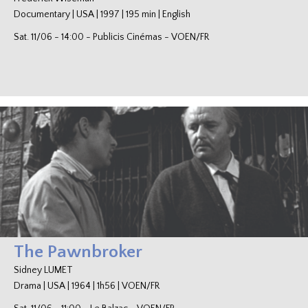
Documentary
|
USA
|
1997
|
195 min
|
English
Sat. 11/06
-
14:00
-
Publicis Cinémas
-
VOEN/FR
The Pawnbroker
Sidney LUMET
Drama
|
USA
|
1964
|
1h56
|
VOEN/FR